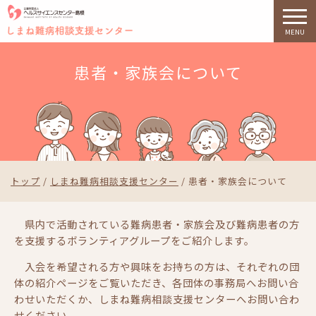
MENU
このページの本文へ
患者・家族会について
現
トップ
/
しまね難病相談支援センター
/
患者・家族会について
在
の
県内で活動されている難病患者・家族会及び難病患者の方
位
を支援するボランティアグループをご紹介します。
置：
入会を希望される方や興味をお持ちの方は、それぞれの団
体の紹介ページをご覧いただき、各団体の事務局へお問い合
わせいただくか、しまね難病相談支援センターへお問い合わ
せください。