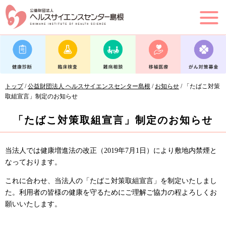
このページの本文へ
現
トップ
/
公益財団法人 ヘルスサイエンスセンター島根
/
お知らせ
/
「たばこ対策
在
取組宣言」制定のお知らせ
の
位
「たばこ対策取組宣言」制定のお知らせ
置：
当法人では健康増進法の改正（2019年7月1日）により敷地内禁煙と
なっております。
これに合わせ、当法人の「たばこ対策取組宣言」を制定いたしまし
た。利用者の皆様の健康を守るためにご理解ご協力の程よろしくお
願いいたします。