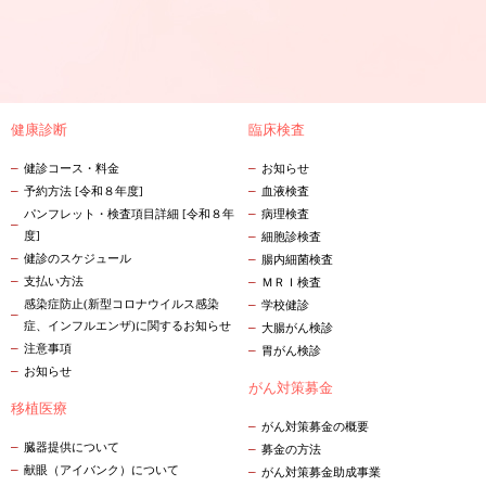
健康診断
臨床検査
健診コース・料金
お知らせ
予約方法 [令和８年度]
血液検査
パンフレット・検査項目詳細 [令和８年
病理検査
度]
細胞診検査
健診のスケジュール
腸内細菌検査
支払い方法
ＭＲＩ検査
感染症防止(新型コロナウイルス感染
学校健診
症、インフルエンザ)に関するお知らせ
大腸がん検診
注意事項
胃がん検診
お知らせ
がん対策募金
移植医療
がん対策募金の概要
臓器提供について
募金の方法
献眼（アイバンク）について
がん対策募金助成事業