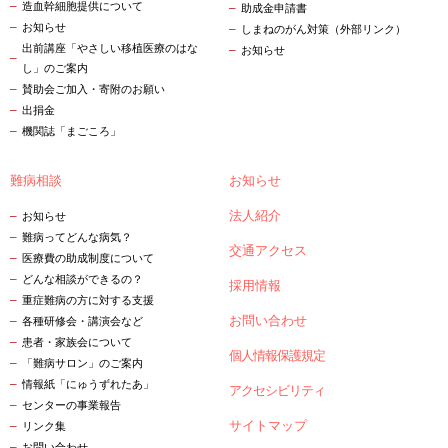
造血幹細胞提供について
助成金申請書
お知らせ
しまねのがん対策（外部リンク）
出前講座「やさしい移植医療のはな
お知らせ
し」のご案内
賛助会ご加入・寄附のお願い
出捐金
機関誌「まごころ」
難病相談
お知らせ
法人紹介
お知らせ
難病ってどんな病気？
交通アクセス
医療費の助成制度について
どんな相談ができるの？
採用情報
重症難病の方に対する支援
お問い合わせ
各種研修会・講演会など
患者・家族会について
個人情報保護規定
「難病サロン」のご案内
情報紙「にゅうずれたあ」
アクセシビリティ
センターの事業報告
サイトマップ
リンク集
お問い合わせ