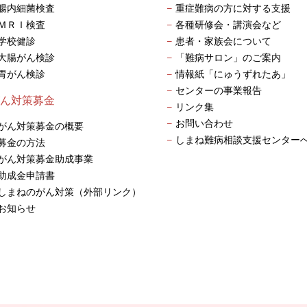
腸内細菌検査
重症難病の方に対する支援
ＭＲＩ検査
各種研修会・講演会など
学校健診
患者・家族会について
大腸がん検診
「難病サロン」のご案内
胃がん検診
情報紙「にゅうずれたあ
センターの事業報告
ん対策募金
リンク集
お問い合わせ
がん対策募金の概要
しまね難病相談支援センター
募金の方法
がん対策募金助成事業
助成金申請書
しまねのがん対策（外部リンク）
お知らせ