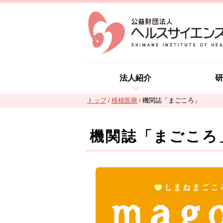
このページの本文へ
法人紹介
研
現
トップ
/
移植医療
/
機関誌「まごころ」
在
の
機関誌「まごころ
位
置：