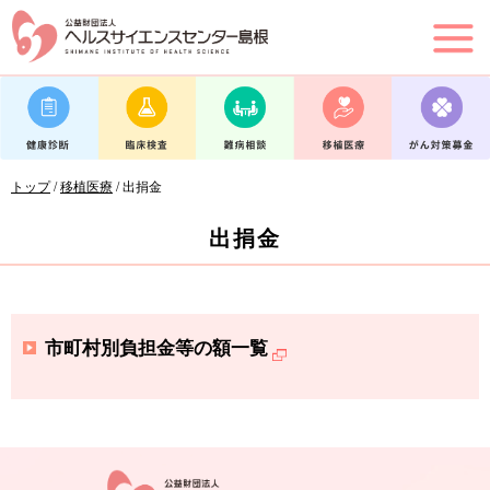
このページの本文へ
現
トップ
/
移植医療
/
出捐金
在
の
出捐金
位
置：
市町村別負担金等の額一覧