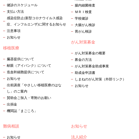
健診のスケジュール
腸内細菌検査
支払い方法
ＭＲＩ検査
感染症防止(新型コロナウイルス感染
学校健診
症、インフルエンザ)に関するお知らせ
大腸がん検診
注意事項
胃がん検診
お知らせ
がん対策募金
移植医療
がん対策募金の概要
臓器提供について
募金の方法
献眼（アイバンク）について
がん対策募金助成事業
造血幹細胞提供について
助成金申請書
お知らせ
しまねのがん対策（外部リンク）
出前講座「やさしい移植医療のはな
お知らせ
し」のご案内
賛助会ご加入・寄附のお願い
出捐金
機関誌「まごころ」
難病相談
お知らせ
法人紹介
お知らせ